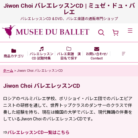
Jiwon Choi バレエレッスンCD | ミュゼ・ドュ・バ
レエ
バレエレッスンCD & DVD、バレエ楽譜の通販専門ショップ
メニュー
バレエレッスン
バレエ楽譜 演
お問い合わせ/
商品カテゴリ
CD 試聴特集
目名で探す
Contact
ホーム
>
Jiwon Choi バレエレッスンCD
Jiwon Choi バレエレッスンCD
ロシアのペルミバレエ学校、ボリショイ・バレエ団でのバレエピア
ニストの研修を通して、世界トップクラスのダンサーのクラスで伴
奏した経験を持ち、現在は韓国の大学でバレエ、現代舞踊の伴奏を
しているJiwon Choi のバレエレッスンCDです。
⇒
バレエレッスンCD一覧はこちら