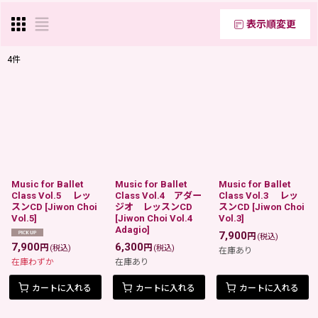
表示順変更
閉じる
4
件
表示数
:
在庫あり
並び順
:
Music for Ballet
Music for Ballet
Music for Ballet
絞り込む
Class Vol.5 レッ
Class Vol.4 アダー
Class Vol.3 レッ
スンCD
[
Jiwon Choi
ジオ レッスンCD
スンCD
[
Jiwon Choi
Vol.5
]
[
Jiwon Choi Vol.4
Vol.3
]
Adagio
]
7,900
円
(税込)
7,900
6,300
円
円
(税込)
(税込)
在庫あり
在庫わずか
在庫あり
カートに入れる
カートに入れる
カートに入れる