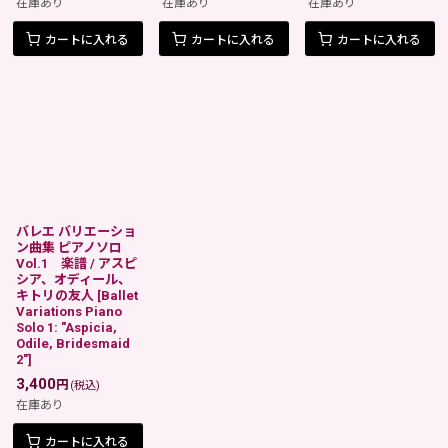
在庫あり
在庫あり
在庫あり
カートに入れる
カートに入れる
カートに入れる
バレエ バリエーショ
ン曲集 ピアノソロ
Vol.1 楽譜 / アスピ
シア、オディール、
キトリの友人
[
Ballet
Variations Piano
Solo 1: "Aspicia,
Odile, Bridesmaid
2"
]
3,400
円
(税込)
在庫あり
カートに入れる