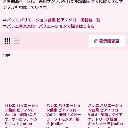
※各商品ページに、楽譜サンプルのほか収録曲を音で確認できるサ
ンプルも掲載しています。
⇒
バレエ バリエーション曲集 ピアノソロ 掲載曲一覧
⇒
バレエ音楽楽譜 バリエーションで探すはこちら
表示順変更
閉じる
10
件
表示数
:
在庫あり
並び順
:
バレエ バリエーショ
バレエ バリエーショ
バレエ バリエーショ
絞り込む
ン曲集 ピアノソロ
ン曲集 ピアノソロ
ン曲集 ピアノソロ
Vol.10 楽譜 /ニキ
Vol.9 楽譜 / メドー
Vol.8 楽譜 / ダイア
ヤ、オーロラ、ヘン
ラ、ライモンダ、祈
ナ、ドリーブ組曲、
リエット
[
Ballet
り
[
Ballet
ギュリナーラ
[
Ballet