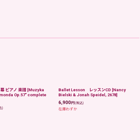
幕 ピアノ 楽譜
[
Muzyka
Ballet Lesson レッスンCD
[
Nancy
aymonda Op.57" complete
Bielski & Jonah Speidel, 2678
]
6,900
円
(税込)
込)
在庫わずか