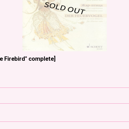
he Firebird" complete
]