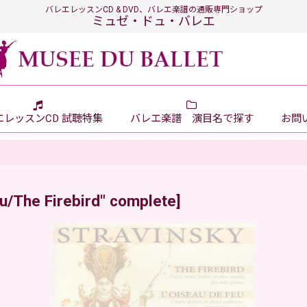
バレエレッスンCD & DVD、バレエ楽譜の通販専門ショップ
ミュゼ・ドュ・バレエ
エレッスンCD 試聴特集
バレエ楽譜 演目名で探す
お問い
eu/The Firebird" complete
]