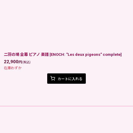
二羽の鳩 全幕 ピアノ 楽譜
[
ENOCH: "Les deux pigeons" complete
]
22,900
円
(税込)
在庫わずか
カートに入れる