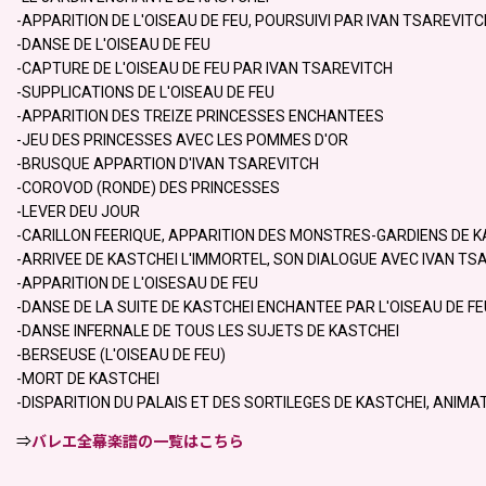
-APPARITION DE L'OISEAU DE FEU, POURSUIVI PAR IVAN TSAREVITC
-DANSE DE L'OISEAU DE FEU
-CAPTURE DE L'OISEAU DE FEU PAR IVAN TSAREVITCH
-SUPPLICATIONS DE L'OISEAU DE FEU
-APPARITION DES TREIZE PRINCESSES ENCHANTEES
-JEU DES PRINCESSES AVEC LES POMMES D'OR
-BRUSQUE APPARTION D'IVAN TSAREVITCH
-COROVOD (RONDE) DES PRINCESSES
-LEVER DEU JOUR
-CARILLON FEERIQUE, APPARITION DES MONSTRES-GARDIENS DE K
-ARRIVEE DE KASTCHEI L'IMMORTEL, SON DIALOGUE AVEC IVAN TS
-APPARITION DE L'OISESAU DE FEU
-DANSE DE LA SUITE DE KASTCHEI ENCHANTEE PAR L'OISEAU DE FE
-DANSE INFERNALE DE TOUS LES SUJETS DE KASTCHEI
-BERSEUSE (L'OISEAU DE FEU)
-MORT DE KASTCHEI
-DISPARITION DU PALAIS ET DES SORTILEGES DE KASTCHEI, ANIMA
⇒
バレエ全幕楽譜の一覧はこちら