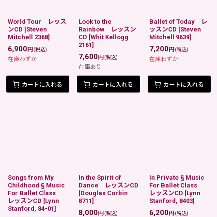
World Tour レッス
Look to the
Ballet of Today レ
ンCD
[
Steven
Rainbow レッスン
ッスンCD
[
Steven
Mitchell 2368
]
CD
[
Whit Kellogg
Mitchell 9639
]
2161
]
6,900
7,200
円
円
(税込)
(税込)
7,600
円
(税込)
在庫わずか
在庫わずか
在庫あり
カートに入れる
カートに入れる
カートに入れる
Songs from My
In the Spirit of
In Private § Music
Childhood § Music
Dance レッスンCD
For Ballet Class
For Ballet Class
[
Douglas Corbin
レッスンCD
[
Lynn
レッスンCD
[
Lynn
8711
]
Stanford, 8403
]
Stanford, 84-01
]
8,000
6,200
円
円
(税込)
(税込)