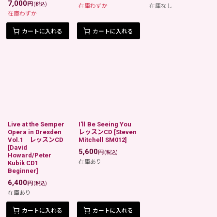
7,000
円
(税込)
在庫わずか
在庫なし
在庫わずか
カートに入れる
カートに入れる
Live at the Semper
I'll Be Seeing You
Opera in Dresden
レッスンCD
[
Steven
Vol.1 レッスンCD
Mitchell SM012
]
[
David
5,600
円
(税込)
Howard/Peter
在庫あり
Kubik CD1
Beginner
]
6,400
円
(税込)
在庫あり
カートに入れる
カートに入れる