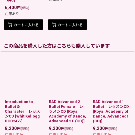
164C
]
6,400
円
(税込)
在庫あり
カートに入れる
カートに入れる
この商品を購入した方はこちらも購入しています
Introduction to
RAD Advanced 2
RAD Advanced 1
Ballet &
Ballet Female レ
Ballet レッスンCD
Character レッス
ッスンCD
[
Royal
[
Royal Academy of
ンCD
[
Whit Kellogg
Academy of Dance,
Dance, Advanced1
BOD2472
]
Advanced 2 F (CD)
]
(CD)
]
8,200
9,200
9,200
円
円
円
(税込)
(税込)
(税込)
在庫わずか
在庫わずか
在庫わずか