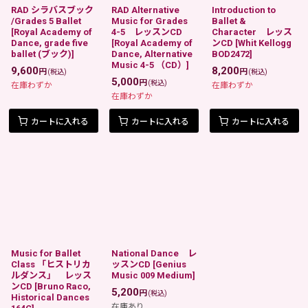
RAD シラバスブック
RAD Alternative
Introduction to
/Grades 5 Ballet
Music for Grades
Ballet &
[
Royal Academy of
4-5 レッスンCD
Character レッス
Dance, grade five
[
Royal Academy of
ンCD
[
Whit Kellogg
ballet (ブック)
]
Dance, Alternative
BOD2472
]
Music 4-5 （CD）
]
9,600
8,200
円
円
(税込)
(税込)
5,000
円
(税込)
在庫わずか
在庫わずか
在庫わずか
カートに入れる
カートに入れる
カートに入れる
Music for Ballet
National Dance レ
Class 「ヒストリカ
ッスンCD
[
Genius
ルダンス」 レッス
Music 009 Medium
]
ンCD
[
Bruno Raco,
5,200
円
(税込)
Historical Dances
在庫あり