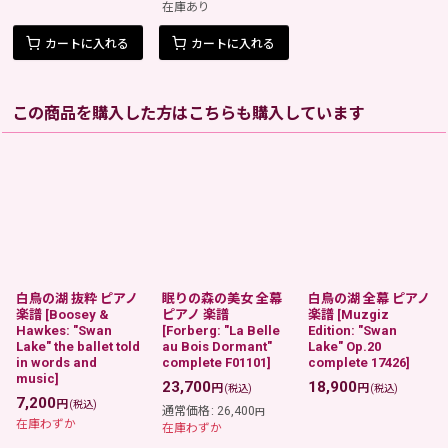
在庫あり
カートに入れる
カートに入れる
この商品を購入した方はこちらも購入しています
白鳥の湖 抜粋 ピアノ
眠りの森の美女 全幕
白鳥の湖 全幕 ピアノ
楽譜
[
Boosey &
ピアノ 楽譜
楽譜
[
Muzgiz
Hawkes: "Swan
[
Forberg: "La Belle
Edition: "Swan
Lake" the ballet told
au Bois Dormant"
Lake" Op.20
in words and
complete F01101
]
complete 17426
]
music
]
23,700
18,900
円
円
(税込)
(税込)
7,200
円
(税込)
通常価格
:
26,400
円
在庫わずか
在庫わずか