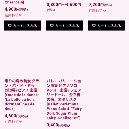
Charrosin
]
3,800
～4,500
7,200
円
円
円
(税込)
4,900
円
(税込)
(税込)
在庫わずか
在庫わずか
カートに入れる
カートに入れる
カートに入れる
眠りの森の美女 グラ
バレエ バリエーショ
ン・パ・ド・ドゥ
ン曲集 ピアノソロ
(第3幕) ピアノ 楽譜
Vol.4 楽譜 / フェア
[
Etude de la danse:
リードール、金平糖
"La belle au bois
の精、オダリスク
dormant" pas de
[
Ballet Variations
deux
]
Piano Solo 4: "Fairy
Doll, Sugar Plum
4,600
円
(税込)
Fairy, Odalisque2"
]
在庫わずか
3,400
円
(税込)