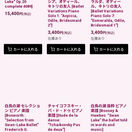
Lake" Op.20
シア、オディール、
ラルダ、オディー
complete 4089
]
キトリの友人
[
Ballet
ル、キトリの友人
Variations Piano
[
Ballet Variations
15,400
円
(税込)
Solo 1: "Aspicia,
Piano Solo 7:
Odile, Bridesmaid
"Esmeralda, Odile,
2"
]
Bridesmaid 1"
]
3,400
3,400
円
円
(税込)
(税込)
在庫あり
在庫あり
カートに入れる
カートに入れる
カートに入れる
白鳥の湖 セレクショ
チャイコフスキー・
白鳥の湖 抜粋 ピアノ
ン ピアノ 楽譜
パ・ド・ドゥ ピアノ
楽譜
[
Boosey &
[
Bosworth:
楽譜
[
Etude de la
Hawkes: "Swan
"Selection from
danse:
Lake" the ballet told
Swan-Lake Ballet"
"Tchaikovsky Pas
in words and
Frederick G.
de deux"
]
music
]