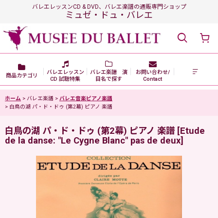
バレエレッスンCD & DVD、バレエ楽譜の通販専門ショップ
ミュゼ・ドュ・バレエ
バレエレッスン
バレエ楽譜 演
お問い合わせ/
商品カテゴリ
CD 試聴特集
目名で探す
Contact
ホーム
>
バレエ楽譜
>
バレエ音楽ピアノ楽譜
>
白鳥の湖 パ・ド・ドゥ (第2幕) ピアノ 楽譜
白鳥の湖 パ・ド・ドゥ (第2幕) ピアノ 楽譜
[
Etude
de la danse: "Le Cygne Blanc" pas de deux
]