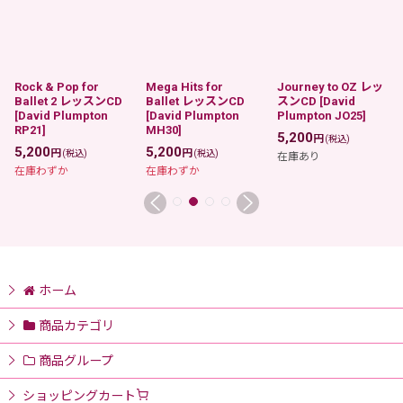
Rock & Pop for
Mega Hits for
Journey to OZ レッ
Ballet 2 レッスンCD
Ballet レッスンCD
スンCD
[
David
[
David Plumpton
[
David Plumpton
Plumpton JO25
]
RP21
]
MH30
]
5,200
円
(税込)
5,200
5,200
円
円
(税込)
(税込)
在庫あり
在庫わずか
在庫わずか
ホーム
商品カテゴリ
商品グループ
ショッピングカート