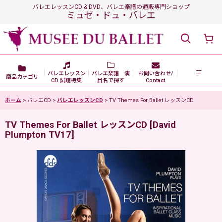
バレエレッスンCD & DVD、バレエ楽譜の通販専門ショップ
ミュゼ・ドュ・バレエ
バレエレッスン
バレエ楽譜 演
お問い合わせ/
商品カテゴリ
CD 試聴特集
目名で探す
Contact
ホーム
>
バレエCD
>
バレエレッスンCD
>
TV Themes For Ballet レッスンCD
TV Themes For Ballet レッスンCD
[
David
Plumpton TV17
]