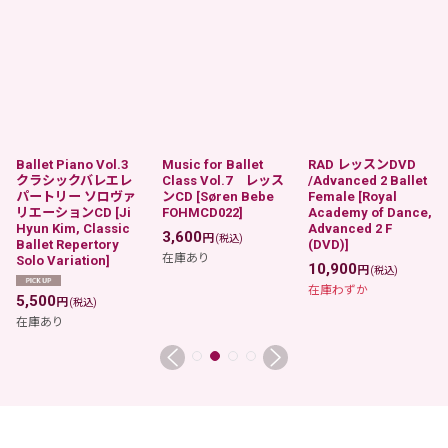
Ballet Piano Vol.3
Music for Ballet
RAD レッスンDVD
クラシックバレエレ
Class Vol.7 レッス
/Advanced 2 Ballet
パートリー ソロヴァ
ンCD
[
Søren Bebe
Female
[
Royal
リエーションCD
[
Ji
FOHMCD022
]
Academy of Dance,
Hyun Kim, Classic
Advanced 2 F
3,600
円
(税込)
Ballet Repertory
(DVD)
]
在庫あり
Solo Variation
]
10,900
円
(税込)
在庫わずか
5,500
円
(税込)
在庫あり