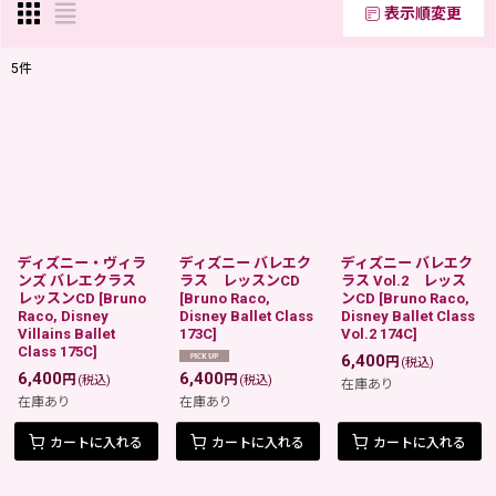
表示順変更
閉じる
5
件
表示数
:
在庫あり
並び順
:
ディズニー・ヴィラ
ディズニー バレエク
ディズニー バレエク
絞り込む
ンズ バレエクラス
ラス レッスンCD
ラス Vol.2 レッス
レッスンCD
[
Bruno
[
Bruno Raco,
ンCD
[
Bruno Raco,
Raco, Disney
Disney Ballet Class
Disney Ballet Class
Villains Ballet
173C
]
Vol.2 174C
]
Class 175C
]
6,400
円
(税込)
6,400
6,400
円
円
(税込)
(税込)
在庫あり
在庫あり
在庫あり
カートに入れる
カートに入れる
カートに入れる