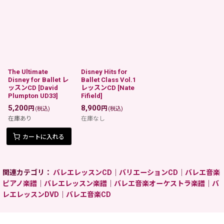
The Ultimate
Disney Hits for
Disney for Ballet レ
Ballet Class Vol.1
ッスンCD
[
David
レッスンCD
[
Nate
Plumpton UD33
]
Fifield
]
5,200
8,900
円
円
(税込)
(税込)
在庫あり
在庫なし
カートに入れる
関連カテゴリ：
バレエレッスンCD
｜
バリエーションCD
｜
バレエ音楽
ピアノ楽譜
｜
バレエレッスン楽譜
｜
バレエ音楽オーケストラ楽譜
｜
バ
レエレッスンDVD
｜
バレエ音楽CD