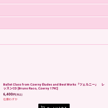
Ballet Class from Czerny Études and Best Works「ツェルニー」 レ
ッスンCD
[
Bruno Raco, Czerny 179C
]
6,400
円
(税込)
在庫わずか