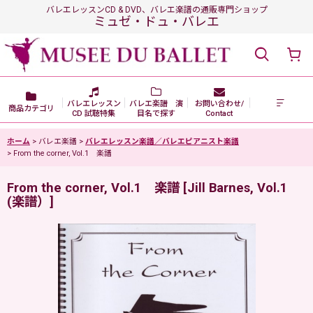
バレエレッスンCD & DVD、バレエ楽譜の通販専門ショップ
ミュゼ・ドュ・バレエ
バレエレッスン
バレエ楽譜 演
お問い合わせ/
商品カテゴリ
CD 試聴特集
目名で探す
Contact
ホーム
>
バレエ楽譜
>
バレエレッスン楽譜／バレエピアニスト楽譜
>
From the corner, Vol.1 楽譜
From the corner, Vol.1 楽譜
[
Jill Barnes, Vol.1
(楽譜）
]