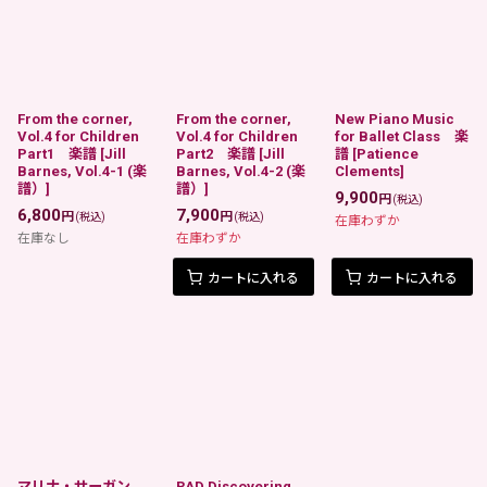
From the corner,
From the corner,
New Piano Music
Vol.4 for Children
Vol.4 for Children
for Ballet Class 楽
Part1 楽譜
[
Jill
Part2 楽譜
[
Jill
譜
[
Patience
Barnes, Vol.4-1 (楽
Barnes, Vol.4-2 (楽
Clements
]
譜）
]
譜）
]
9,900
円
(税込)
6,800
7,900
円
円
(税込)
(税込)
在庫わずか
在庫なし
在庫わずか
カートに入れる
カートに入れる
マリナ・サーガン
RAD Discovering