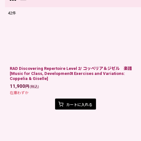
42
件
表示数
:
在庫あり
並び順
:
RAD Discovering Repertoire Level 2/ コッペリア＆ジゼル 楽譜
[
Music for Class, Developmen0t Exercises and Variations:
Coppelia & Giselle
]
11,900
円
(税込)
在庫わずか
カートに入れる