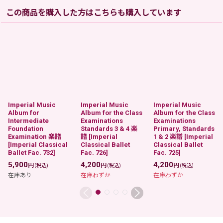
この商品を購入した方はこちらも購入しています
Imperial Music
Imperial Music
Imperial Music
Album for
Album for the Class
Album for the Class
Intermediate
Examinations
Examinations
Foundation
Standards 3 & 4 楽
Primary, Standards
Examination 楽譜
譜
[
Imperial
1 & 2 楽譜
[
Imperial
[
Imperial Classical
Classical Ballet
Classical Ballet
Ballet Fac. 732
]
Fac. 726
]
Fac. 725
]
5,900
4,200
4,200
円
円
円
(税込)
(税込)
(税込)
在庫あり
在庫わずか
在庫わずか