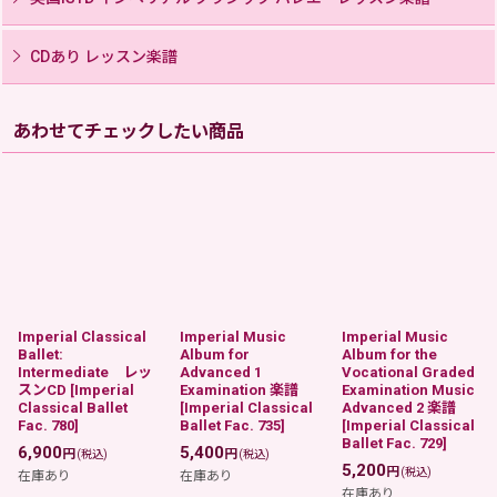
CDあり レッスン楽譜
あわせてチェックしたい商品
Imperial Classical
Imperial Music
Imperial Music
Ballet:
Album for
Album for the
Intermediate レッ
Advanced 1
Vocational Graded
スンCD
[
Imperial
Examination 楽譜
Examination Music
Classical Ballet
[
Imperial Classical
Advanced 2 楽譜
Fac. 780
]
Ballet Fac. 735
]
[
Imperial Classical
Ballet Fac. 729
]
6,900
5,400
円
円
(税込)
(税込)
5,200
円
(税込)
在庫あり
在庫あり
在庫あり