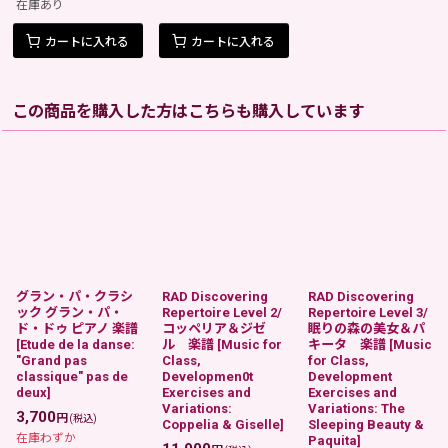
在庫あり
カートに入れる
カートに入れる
この商品を購入した方はこちらも購入しています
グラン・パ・クラシ
RAD Discovering
RAD Discovering
ック グラン・パ・
Repertoire Level 2/
Repertoire Level 3/
ド・ドゥ ピアノ 楽譜
コッペリア＆ジゼ
眠りの森の美女＆パ
[
Etude de la danse:
ル 楽譜
[
Music for
キータ 楽譜
[
Music
"Grand pas
Class,
for Class,
classique" pas de
Developmen0t
Development
deux
]
Exercises and
Exercises and
Variations:
Variations: The
3,700
円
(税込)
Coppelia & Giselle
]
Sleeping Beauty &
在庫わずか
Paquita
]