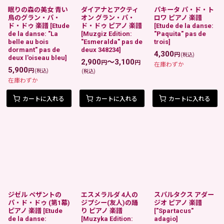
眠りの森の美女 青い
ダイアナとアクティ
パキータ パ・ド・ト
鳥のグラン・パ・
オン グラン・パ・
ロワ ピアノ 楽譜
ド・ドゥ 楽譜
[
Etude
ド・ドゥ ピアノ 楽譜
[
Etude de la danse:
de la danse: "La
[
Muzgiz Edition:
"Paquita" pas de
belle au bois
"Esmeralda" pas de
trois
]
dormant" pas de
deux 348234
]
4,300
円
(税込)
deux l'oiseau bleu
]
2,900
～3,100
円
円
在庫わずか
5,900
円
(税込)
(税込)
在庫わずか
カートに入れる
カートに入れる
カートに入れる
ジゼル ペザントの
エスメラルダ 4人の
スパルタクス アダー
パ・ド・ドゥ (第1幕)
ジプシー(友人)の踊
ジオ ピアノ 楽譜
ピアノ 楽譜
[
Etude
り ピアノ 楽譜
[
"Spartacus"
de la danse:
[
Muzyka Edition:
adagio
]