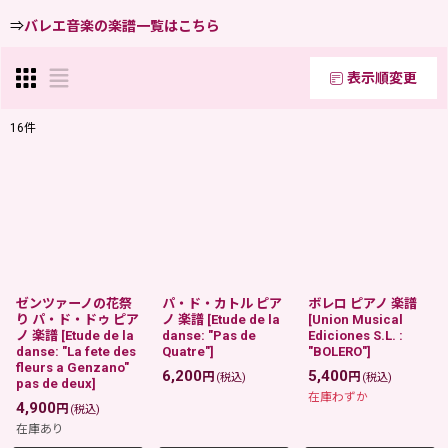
⇒
バレエ音楽の楽譜一覧はこちら
表示順変更
閉じる
16
件
表示数
:
在庫あり
並び順
:
ゼンツァーノの花祭
パ・ド・カトル ピア
ボレロ ピアノ 楽譜
絞り込む
り パ・ド・ドゥ ピア
ノ 楽譜
[
Etude de la
[
Union Musical
ノ 楽譜
[
Etude de la
danse: "Pas de
Ediciones S.L. :
danse: "La fete des
Quatre"
]
"BOLERO"
]
fleurs a Genzano"
6,200
5,400
円
円
(税込)
(税込)
pas de deux
]
在庫わずか
4,900
円
(税込)
在庫あり