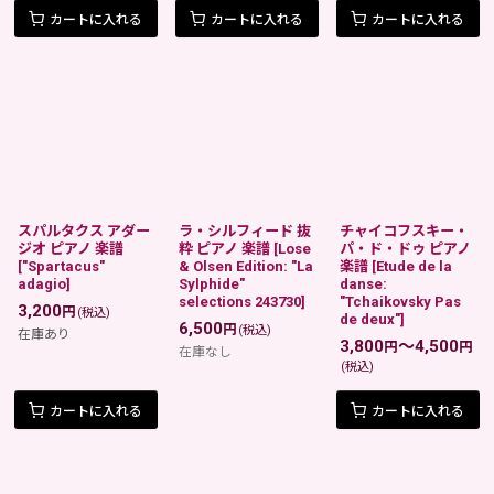
カートに入れる
カートに入れる
カートに入れる
スパルタクス アダー
ラ・シルフィード 抜
チャイコフスキー・
ジオ ピアノ 楽譜
粋 ピアノ 楽譜
[
Lose
パ・ド・ドゥ ピアノ
[
"Spartacus"
& Olsen Edition: "La
楽譜
[
Etude de la
adagio
]
Sylphide"
danse:
selections 243730
]
"Tchaikovsky Pas
3,200
円
(税込)
de deux"
]
6,500
円
(税込)
在庫あり
3,800
～4,500
円
円
在庫なし
(税込)
カートに入れる
カートに入れる