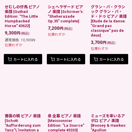
せむしの仔馬 ピアノ
シェヘラザード ピア
グラン・パ・クラシ
楽譜
[
Gutheil
ノ 楽譜
[
Schirmer's:
ック グラン・パ・
Edition: "The Little
"Sheherazade
ド・ドゥ ピアノ 楽譜
Humpbacked
Op.35" complete
]
[
Etude de la danse:
Horse" 43622
]
"Grand pas
7,200
円
(税込)
classique" pas de
9,300
円
(税込)
在庫わずか
deux
]
通常価格
:
10,900
円
3,700
円
(税込)
在庫わずか
在庫わずか
カートに入れる
カートに入れる
カートに入れる
薔薇の精 ピアノ 楽譜
泉 全幕 ピアノ 楽譜
ミューズを率いるア
[
Schott:
[
Meissonnier
ポロ ピアノ 楽譜
"Aufforderung zum
Edition: "La Source"
[
Boosey & Hawkes:
Tanz"L'invitation a
complete 45333
]
"Apollon