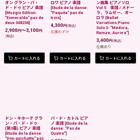
オン グラン・パ・
ロワ ピアノ 楽譜
ン曲集 ピアノソロ
ド・ドゥ ピアノ 楽譜
[
Etude de la danse:
Vol.5 楽譜 / メドー
[
Muzgiz Edition:
"Paquita" pas de
ラ、ラムゼー、オー
"Esmeralda" pas de
trois
]
ロラ
[
Ballet
deux 348234
]
Variations Piano
4,300
円
(税込)
Solo 5: "Medora,
2,900
～3,100
円
円
在庫わずか
Ramze, Aurora"
]
(税込)
3,400
円
(税込)
在庫あり
カートに入れる
カートに入れる
カートに入れる
ドン・キホーテ グラ
パ・ド・カトル ピア
ン・パ・ド・ドゥ
ノ 楽譜
[
Etude de la
(第3幕) ピアノ 楽譜
danse: "Pas de
[
Etude de la danse:
Quatre"
]
"Don quichotte" pas