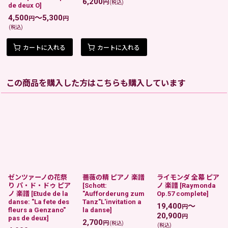
6,200
円
(税込)
de deux O
]
4,500
～5,300
円
円
(税込)
カートに入れる
カートに入れる
この商品を購入した方はこちらも購入しています
ゼンツァーノの花祭
薔薇の精 ピアノ 楽譜
ライモンダ 全幕 ピア
り パ・ド・ドゥ ピア
[
Schott:
ノ 楽譜
[
Raymonda
ノ 楽譜
[
Etude de la
"Aufforderung zum
Op.57 complete
]
danse: "La fete des
Tanz"L'invitation a
19,400
～
円
fleurs a Genzano"
la danse
]
20,900
円
pas de deux
]
2,700
円
(税込)
(税込)