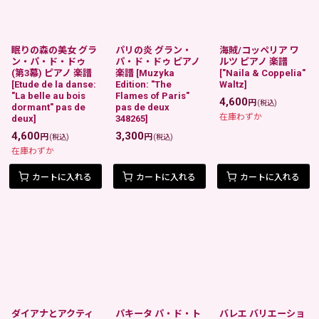
眠りの森の美女 グラ
パリの炎 グラン・
海賊/コッペリア ワ
ン・パ・ド・ドゥ
パ・ド・ドゥ ピアノ
ルツ ピアノ 楽譜
(第3幕) ピアノ 楽譜
楽譜
[
Muzyka
[
"Naila & Coppelia"
[
Etude de la danse:
Edition: "The
Waltz
]
"La belle au bois
Flames of Paris"
4,600
円
(税込)
dormant" pas de
pas de deux
在庫わずか
deux
]
348265
]
4,600
3,300
円
円
(税込)
(税込)
在庫わずか
カートに入れる
カートに入れる
カートに入れる
ダイアナとアクティ
パキータ パ・ド・ト
バレエ バリエーショ