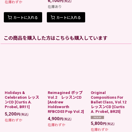
6,100
円
(税込)
在庫わずか
在庫あり
カートに入れる
カートに入れる
この商品を購入した方はこちらも購入しています
Holidays &
Reimagined ポップ
Original
Celebration レッス
Vol.2 レッスンCD
Compositions For
ンCD
[
Curtis A.
[
Andrew
Ballet Class, Vol.12
Probel, BR11
]
Holdsworth
レッスンCD
[
Curtis
RFBCD03 Pop Vol.2
]
A. Probel, BR25
]
5,200
円
(税込)
4,900
円
(税込)
在庫わずか
5,800
円
(税込)
在庫わずか
在庫わずか