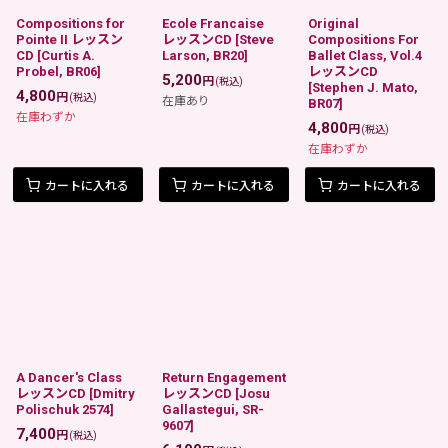
Compositions for
Ecole Francaise
Original
Pointe II レッスン
レッスンCD
[
Steve
Compositions For
CD
[
Curtis A.
Larson, BR20
]
Ballet Class, Vol.4
Probel, BR06
]
レッスンCD
5,200
円
(税込)
[
Stephen J. Mato,
4,800
円
(税込)
在庫あり
BR07
]
在庫わずか
4,800
円
(税込)
在庫わずか
カートに入れる
カートに入れる
カートに入れる
A Dancer's Class
Return Engagement
レッスンCD
[
Dmitry
レッスンCD
[
Josu
Polischuk 2574
]
Gallastegui, SR-
9607
]
7,400
円
(税込)