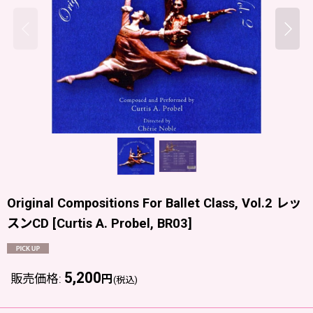
Original Compositions For Ballet Class, Vol.2 レッ
スンCD
[
Curtis A. Probel, BR03
]
5,200
販売価格
:
円
(税込)