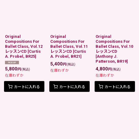
Original
Original
Original
Compositions For
Compositions For
Compositions For
Ballet Class, Vol.12
Ballet Class, Vol.11
Ballet Class, Vol.10
レッスンCD
[
Curtis
レッスンCD
[
Curtis
レッスンCD
A. Probel, BR25
]
A. Probel, BR21
]
[
Anthony J.
Patterson, BR19
]
5,400
円
(税込)
5,800
4,800
円
円
(税込)
(税込)
在庫わずか
在庫わずか
在庫わずか
カートに入れる
カートに入れる
カートに入れる