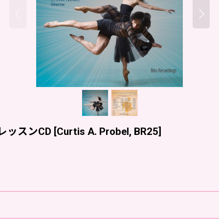
l.12 レッスンCD
[
Curtis A. Probel, BR25
]