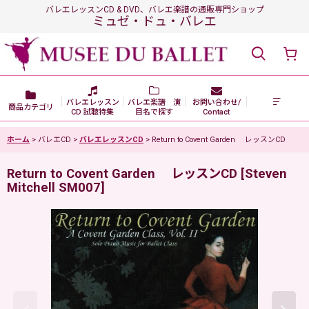
バレエレッスンCD & DVD、バレエ楽譜の通販専門ショップ
ミュゼ・ドュ・バレエ
バレエレッスン
バレエ楽譜 演
お問い合わせ/
商品カテゴリ
CD 試聴特集
目名で探す
Contact
ホーム
>
バレエCD
>
バレエレッスンCD
>
Return to Covent Garden レッスンCD
Return to Covent Garden レッスンCD
[
Steven
Mitchell SM007
]