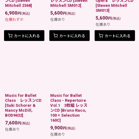
ンCD
[
Steven
レッスンCD
[
Steven
Opera レッスンCD
Mitchell 2368
]
Mitchell SM012
]
[
Steven Mitchell
SM013
]
6,900
5,600
円
円
(税込)
(税込)
5,600
円
(税込)
在庫わずか
在庫あり
在庫あり
カートに入れる
カートに入れる
カートに入れる
Music for Ballet
Music for Ballet
Class レッスンCD
Class - Repertoire
[
Suki Schorer &
Vol.1 3枚組 レッス
Nancy McDill,
ンCD
[
Bruno Raco,
BOD9432
]
100 + Selection
160C
]
7,600
円
(税込)
9,900
円
(税込)
在庫あり
在庫あり