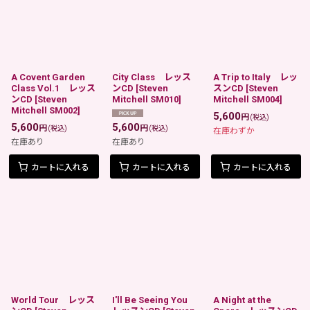
A Covent Garden
City Class レッス
A Trip to Italy レッ
Class Vol.1 レッス
ンCD
[
Steven
スンCD
[
Steven
ンCD
[
Steven
Mitchell SM010
]
Mitchell SM004
]
Mitchell SM002
]
5,600
円
(税込)
5,600
5,600
円
円
(税込)
(税込)
在庫わずか
在庫あり
在庫あり
カートに入れる
カートに入れる
カートに入れる
World Tour レッス
I'll Be Seeing You
A Night at the