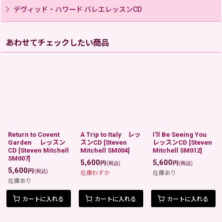
デヴィッド・ハワード バレエレッスンCD
あわせてチェックしたい商品
Return to Covent
A Trip to Italy レッ
I'll Be Seeing You
Garden レッスン
スンCD
[
Steven
レッスンCD
[
Steven
CD
[
Steven Mitchell
Mitchell SM004
]
Mitchell SM012
]
SM007
]
5,600
5,600
円
円
(税込)
(税込)
5,600
円
(税込)
在庫わずか
在庫あり
在庫あり
カートに入れる
カートに入れる
カートに入れる