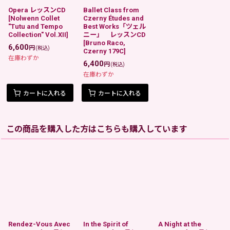
Opera レッスンCD
Ballet Class from
[
Nolwenn Collet
Czerny Études and
"Tutu and Tempo
Best Works「ツェル
Collection" Vol.XII
]
ニー」 レッスンCD
[
Bruno Raco,
6,600
円
(税込)
Czerny 179C
]
在庫わずか
6,400
円
(税込)
在庫わずか
カートに入れる
カートに入れる
この商品を購入した方はこちらも購入しています
Rendez-Vous Avec
In the Spirit of
A Night at the