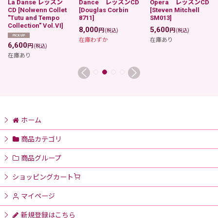
La Danse レッスン
Dance レッスンCD
Opera レッスンCD
CD
[
Nolwenn Collet
[
Douglas Corbin
[
Steven Mitchell
"Tutu and Tempo
8711
]
SM013
]
Collection" Vol.VI
]
8,000
5,600
円
円
(税込)
(税込)
在庫わずか
在庫あり
6,600
円
(税込)
在庫あり
ホーム
商品カテゴリ
商品グループ
ショッピングカート
マイページ
新規登録はこちら