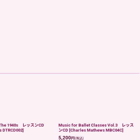
m The 1940s レッスンCD
Music for Ballet Classes Vol.3 レッス
s DTRCD002
]
ンCD
[
Charles Mathews MBC04C
]
5,200
円
)
(税込)