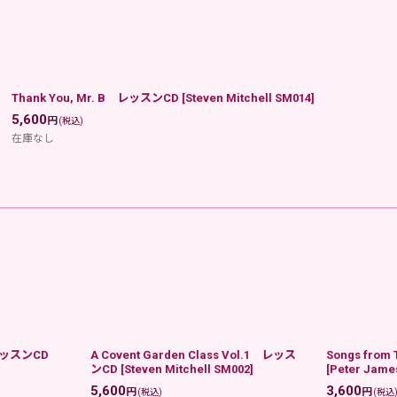
Thank You, Mr. B レッスンCD
[
Steven Mitchell SM014
]
5,600
円
(税込)
在庫なし
 レッスンCD
A Covent Garden Class Vol.1 レッス
Songs fro
ンCD
[
Steven Mitchell SM002
]
[
Peter Jame
5,600
3,600
円
円
(税込)
(税込