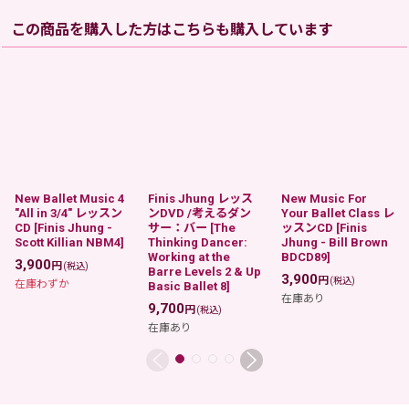
この商品を購入した方はこちらも購入しています
New Ballet Music 4
Finis Jhung レッス
New Music For
"All in 3/4" レッスン
ンDVD /考えるダン
Your Ballet Class レ
CD
[
Finis Jhung -
サー：バー
[
The
ッスンCD
[
Finis
Scott Killian NBM4
]
Thinking Dancer:
Jhung - Bill Brown
Working at the
BDCD89
]
3,900
円
(税込)
Barre Levels 2 & Up
3,900
円
(税込)
在庫わずか
Basic Ballet 8
]
在庫あり
9,700
円
(税込)
在庫あり