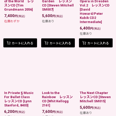
of the World レッ
Garden レッスン
Opera in Dresden
スンCD
[
Tim
CD
[
Steven Mitchell
Vol.2 レッスンCD
Grundmann 2056
]
SM007
]
[
David
Howard/Peter
7,400
5,600
円
円
(税込)
(税込)
Kubik CD2
在庫わずか
在庫あり
Intermediate
]
6,400
円
(税込)
在庫あり
カートに入れる
カートに入れる
カートに入れる
In Private § Music
Look to the
The Next Chapter
For Ballet Class
Rainbow レッスン
レッスンCD
[
Steven
レッスンCD
[
Lynn
CD
[
Whit Kellogg
Mitchell SM015
]
Stanford, 8403
]
2161
]
5,600
円
(税込)
6,200
7,600
円
円
(税込)
(税込)
在庫あり