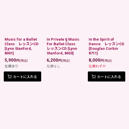
Music for a Ballet
In Private § Music
In the Spirit of
Class レッスンCD
For Ballet Class
Dance レッスンCD
[
Lynn Stanford,
レッスンCD
[
Lynn
[
Douglas Corbin
8001
]
Stanford, 8403
]
8711
]
5,900
6,200
8,000
円
円
円
(税込)
(税込)
(税込)
在庫あり
在庫なし
在庫わずか
カートに入れる
カートに入れる