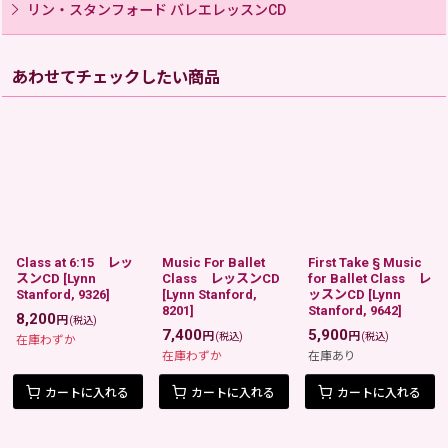
リン・スタンフォード バレエレッスンCD
あわせてチェックしたい商品
Class at 6:15 レッ
Music For Ballet
First Take § Music
スンCD
[
Lynn
Class レッスンCD
for Ballet Class レ
Stanford, 9326
]
[
Lynn Stanford,
ッスンCD
[
Lynn
8201
]
Stanford, 9642
]
8,200
円
(税込)
7,400
5,900
円
円
(税込)
(税込)
在庫わずか
在庫わずか
在庫あり
カートに入れる
カートに入れる
カートに入れる