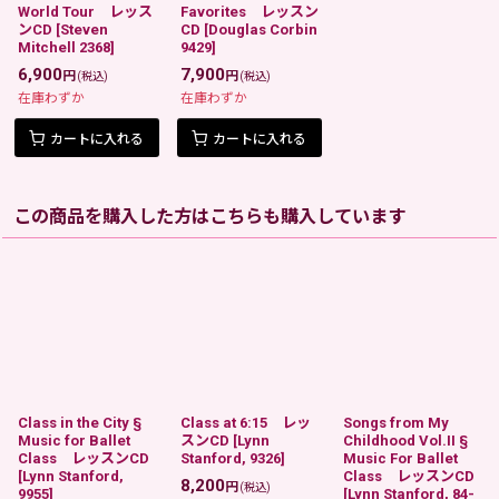
World Tour レッス
Favorites レッスン
ンCD
[
Steven
CD
[
Douglas Corbin
Mitchell 2368
]
9429
]
6,900
7,900
円
円
(税込)
(税込)
在庫わずか
在庫わずか
カートに入れる
カートに入れる
この商品を購入した方はこちらも購入しています
Class in the City §
Class at 6:15 レッ
Songs from My
Music for Ballet
スンCD
[
Lynn
Childhood Vol.II §
Class レッスンCD
Stanford, 9326
]
Music For Ballet
[
Lynn Stanford,
Class レッスンCD
8,200
円
(税込)
9955
]
[
Lynn Stanford, 84-