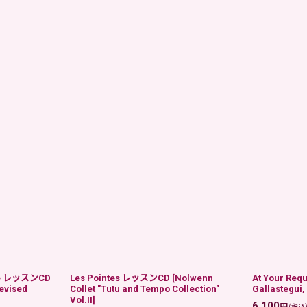
nce レッスンCD
Les Pointes レッスンCD
[
Nolwenn
At Your Re
evised
Collet "Tutu and Tempo Collection"
Gallastegui,
Vol.II
]
6,100
円
(税込