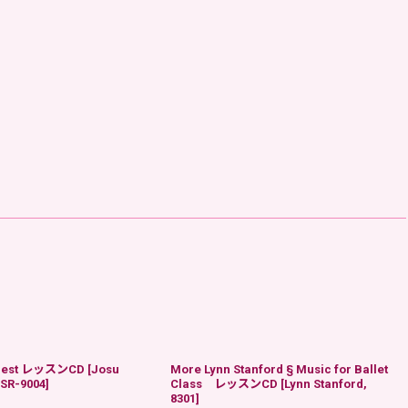
quest レッスンCD
[
Josu
More Lynn Stanford § Music for Ballet
 SR-9004
]
Class レッスンCD
[
Lynn Stanford,
8301
]
)