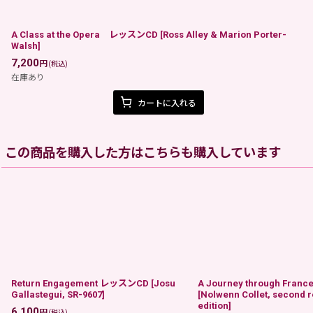
A Class at the Opera レッスンCD
[
Ross Alley & Marion Porter-
Walsh
]
7,200
円
(税込)
在庫あり
カートに入れる
この商品を購入した方はこちらも購入しています
Return Engagement レッスンCD
[
Josu
A Journey through Fra
Gallastegui, SR-9607
]
[
Nolwenn Collet, second r
edition
]
6,100
円
(税込)