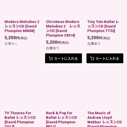
Modern Melodies 2
Christmas Modern
Tiny Tots Ballet レ
レッスンCD
[
David
Melodies 2 レッス
ッスンCD
[
David
Plumpton MM06
]
ンCD
[
David
Plumpton TT32
]
Plumpton CM14
]
5,200
5,200
円
円
(税込)
(税込)
5,200
円
(税込)
在庫なし
在庫あり
在庫あり
カートに入れる
カートに入れる
TV Themes For
Rock & Pop for
The Music of
Ballet レッスンCD
Ballet レッスンCD
Andrew Lloyd
[
David Plumpton
[
David Plumpton
Webber レッスンCD
TV17
]
RP11
]
[
David Plumpton