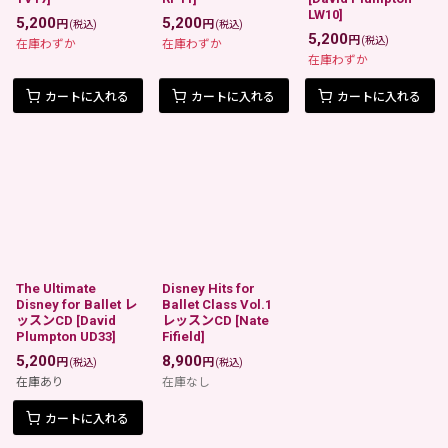
LW10
]
5,200
5,200
円
円
(税込)
(税込)
5,200
円
(税込)
在庫わずか
在庫わずか
在庫わずか
カートに入れる
カートに入れる
カートに入れる
The Ultimate
Disney Hits for
Disney for Ballet レ
Ballet Class Vol.1
ッスンCD
[
David
レッスンCD
[
Nate
Plumpton UD33
]
Fifield
]
5,200
8,900
円
円
(税込)
(税込)
在庫あり
在庫なし
カートに入れる