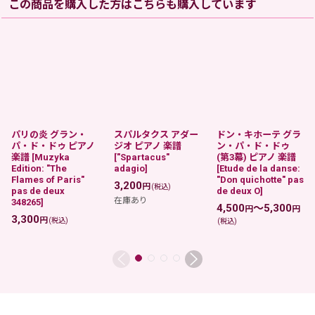
この商品を購入した方はこちらも購入しています
パリの炎 グラン・
スパルタクス アダー
ドン・キホーテ グラ
パ・ド・ドゥ ピアノ
ジオ ピアノ 楽譜
ン・パ・ド・ドゥ
楽譜
[
Muzyka
[
"Spartacus"
(第3幕) ピアノ 楽譜
Edition: "The
adagio
]
[
Etude de la danse:
Flames of Paris"
"Don quichotte" pas
3,200
円
(税込)
pas de deux
de deux O
]
在庫あり
348265
]
4,500
～5,300
円
円
3,300
円
(税込)
(税込)