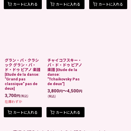
カートに入れる
カートに入れる
カートに入れる
グラン・パ・クラシ
チャイコフスキー・
ック グラン・パ・
パ・ド・ドゥ ピアノ
ド・ドゥ ピアノ 楽譜
楽譜
[
Etude de la
[
Etude de la danse:
danse:
"Grand pas
"Tchaikovsky Pas
classique" pas de
de deux"
]
deux
]
3,800
～4,500
円
円
3,700
円
(税込)
(税込)
在庫わずか
カートに入れる
カートに入れる