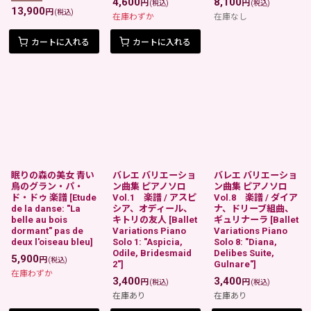
4,600
8,100
円
円
(税込)
(税込)
13,900
円
(税込)
在庫わずか
在庫なし
カートに入れる
カートに入れる
眠りの森の美女 青い
バレエ バリエーショ
バレエ バリエーショ
鳥のグラン・パ・
ン曲集 ピアノソロ
ン曲集 ピアノソロ
ド・ドゥ 楽譜
[
Etude
Vol.1 楽譜 / アスピ
Vol.8 楽譜 / ダイア
de la danse: "La
シア、オディール、
ナ、ドリーブ組曲、
belle au bois
キトリの友人
[
Ballet
ギュリナーラ
[
Ballet
dormant" pas de
Variations Piano
Variations Piano
deux l'oiseau bleu
]
Solo 1: "Aspicia,
Solo 8: "Diana,
Odile, Bridesmaid
Delibes Suite,
5,900
円
(税込)
2"
]
Gulnare"
]
在庫わずか
3,400
3,400
円
円
(税込)
(税込)
在庫あり
在庫あり