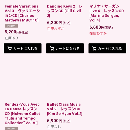
Female Variations
Dancing Keys 2 レ
マリナ・サーガン
Vol.3 ヴァリエーシ
ッスンCD
[
Gill Civil
Live 4 レッスンCD
ョンCD
[
Charles
2
]
[
Marina Surgan,
Mathews MBC11C
]
Vol.4
]
6,200
円
(税込)
6,600
円
(税込)
在庫わずか
5,200
円
(税込)
在庫わずか
在庫あり
カートに入れる
カートに入れる
カートに入れる
Rendez-Vous Avec
Ballet Class Music
La Danse レッスン
Vol.2 レッスンCD
CD
[
Nolwenn Collet
[
Kim So Hyun Vol.2
]
"Tutu and Tempo
5,900
円
(税込)
Collection" Vol.VI
]
在庫なし