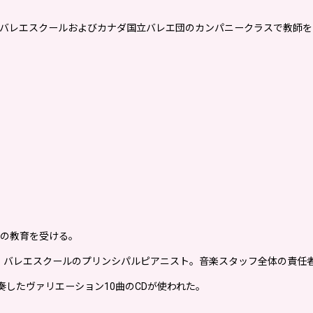
レエスクールおよびカナダ国立バレエ団のカンパニークラスで教師をつとめるT
ての教育を受ける。
ル・バレエスクールのプリンシパルピアニスト。音楽スタッフ全体の責任
演奏したヴァリエーション10曲のCDが使われた。