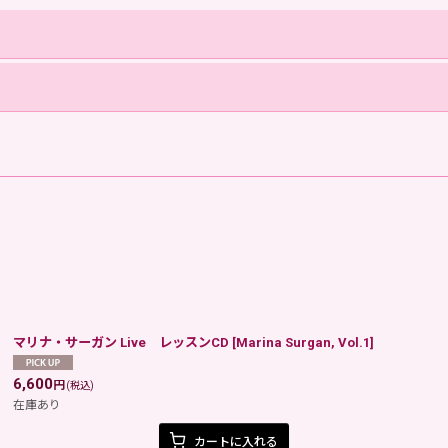
マリナ・サーガン Live レッスンCD
[
Marina Surgan, Vol.1
]
6,600
円
(税込)
在庫あり
カートに入れる