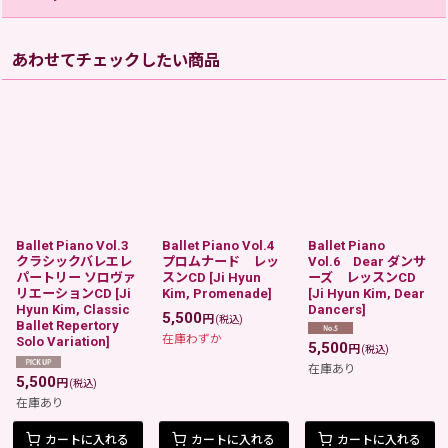
あわせてチェックしたい商品
Ballet Piano Vol.3
Ballet Piano Vol.4
Ballet Piano
クラシックバレエレ
プロムナード レッ
Vol.6 Dear ダンサ
パートリー ソロヴァ
スンCD
[
Ji Hyun
ーズ レッスンCD
リエーションCD
[
Ji
Kim, Promenade
]
[
Ji Hyun Kim, Dear
Hyun Kim, Classic
Dancers
]
5,500
円
(税込)
Ballet Repertory
在庫わずか
Solo Variation
]
5,500
円
(税込)
在庫あり
5,500
円
(税込)
在庫あり
カートに入れる
カートに入れる
カートに入れる