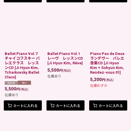
Ballet Piano Vol.7
Ballet Piano Vol.1
Piano Pas de Deux
チャイコフスキー バ
レーヴ レッスンCD
ランデヴー バレエ
レエクラス レッス
[
Ji Hyun Kim, Rêve
]
音楽CD
[
Ji Hyun
ンCD
[
Ji Hyun Kim,
Kim + Sohyun Kim,
5,500
円
(税込)
Tchaikovsky Ballet
Rendez-vous 01
]
在庫あり
Class
]
5,200
円
(税込)
在庫わずか
5,500
円
(税込)
在庫あり
カートに入れる
カートに入れる
カートに入れる