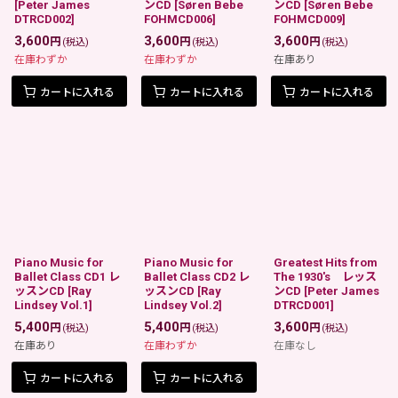
[
Peter James
ンCD
[
Søren Bebe
ンCD
[
Søren Bebe
DTRCD002
]
FOHMCD006
]
FOHMCD009
]
3,600
3,600
3,600
円
円
円
(税込)
(税込)
(税込)
在庫わずか
在庫わずか
在庫あり
カートに入れる
カートに入れる
カートに入れる
Piano Music for
Piano Music for
Greatest Hits from
Ballet Class CD1 レ
Ballet Class CD2 レ
The 1930's レッス
ッスンCD
[
Ray
ッスンCD
[
Ray
ンCD
[
Peter James
Lindsey Vol.1
]
Lindsey Vol.2
]
DTRCD001
]
5,400
5,400
3,600
円
円
円
(税込)
(税込)
(税込)
在庫あり
在庫わずか
在庫なし
カートに入れる
カートに入れる