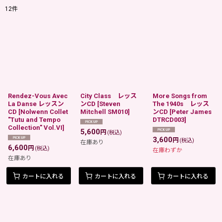
12
件
表示数
:
在庫あり
並び順
:
Rendez-Vous Avec
City Class レッス
More Songs from
絞り込む
La Danse レッスン
ンCD
[
Steven
The 1940s レッス
CD
[
Nolwenn Collet
Mitchell SM010
]
ンCD
[
Peter James
"Tutu and Tempo
DTRCD003
]
Collection" Vol.VI
]
5,600
円
(税込)
3,600
円
(税込)
在庫あり
6,600
円
(税込)
在庫わずか
在庫あり
カートに入れる
カートに入れる
カートに入れる