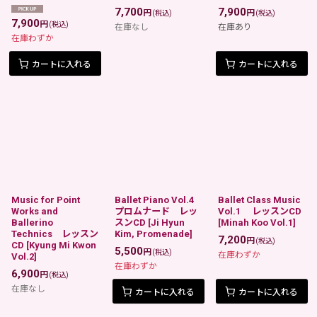
7,700
7,900
円
円
(税込)
(税込)
7,900
円
(税込)
在庫なし
在庫あり
在庫わずか
カートに入れる
カートに入れる
Music for Point
Ballet Piano Vol.4
Ballet Class Music
Works and
プロムナード レッ
Vol.1 レッスンCD
Ballerino
スンCD
[
Ji Hyun
[
Minah Koo Vol.1
]
Technics レッスン
Kim, Promenade
]
7,200
円
(税込)
CD
[
Kyung Mi Kwon
5,500
円
(税込)
在庫わずか
Vol.2
]
在庫わずか
6,900
円
(税込)
在庫なし
カートに入れる
カートに入れる