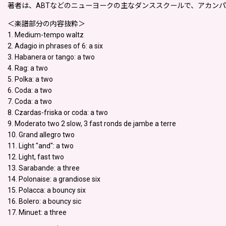
著者は、ABTなどのニューヨークの主なダンススクールで、アカンパニストとし
＜楽譜部分の内容抜粋＞
1. Medium-tempo waltz
2. Adagio in phrases of 6: a six
3. Habanera or tango: a two
4. Rag: a two
5. Polka: a two
6. Coda: a two
7. Coda: a two
8. Czardas-friska or coda: a two
9. Moderato two 2 slow, 3 fast ronds de jambe a terre
10. Grand allegro two
11. Light "and": a two
12. Light, fast two
13. Sarabande: a three
14. Polonaise: a grandiose six
15. Polacca: a bouncy six
16. Bolero: a bouncy sic
17. Minuet: a three
.