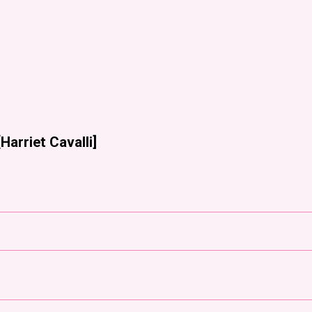
[
Harriet Cavalli
]