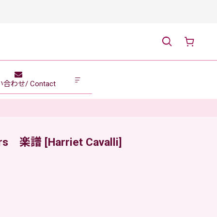
合わせ/ Contact
chers 楽譜
[
Harriet Cavalli
]