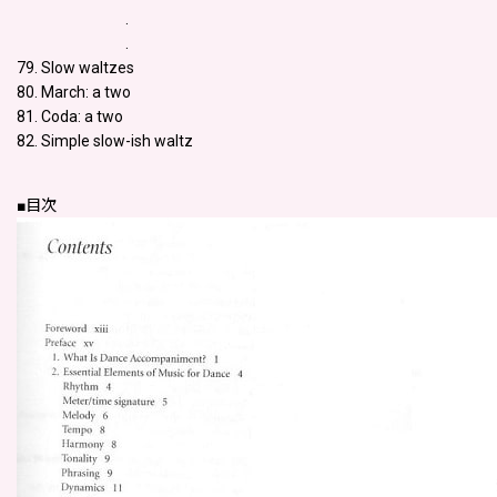
.
.
79. Slow waltzes
80. March: a two
81. Coda: a two
82. Simple slow-ish waltz
■目次