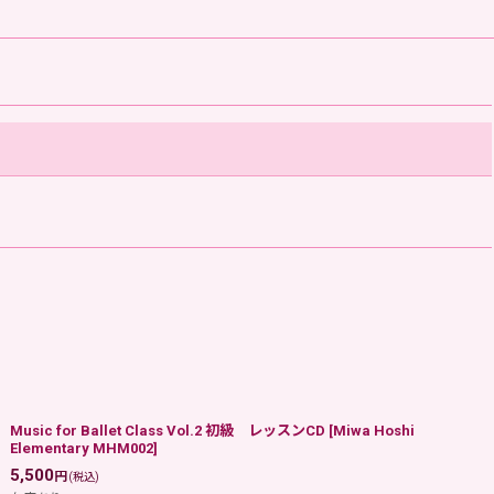
Music for Ballet Class Vol.2 初級 レッスンCD
[
Miwa Hoshi
Elementary MHM002
]
5,500
円
(税込)