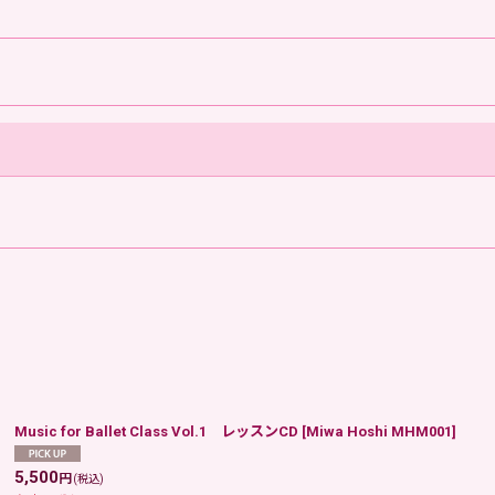
Music for Ballet Class Vol.1 レッスンCD
[
Miwa Hoshi MHM001
]
5,500
円
(税込)